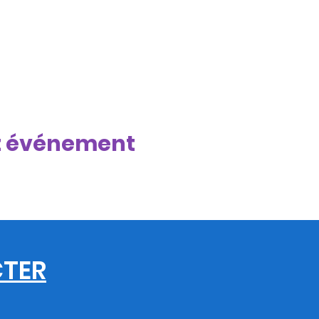
t événement
TER