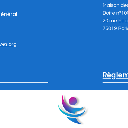
Maison de
Boîte n°10
Général
20 rue Édo
75019 Pari
ives.org
Règlem