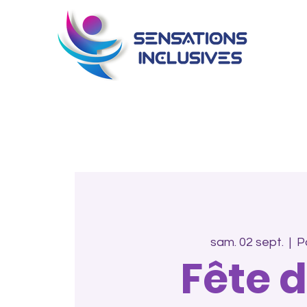
sam. 02 sept.
  |  
P
Fête 