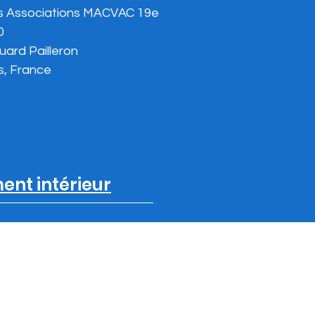
s Associations MACVAC 19e
0
uard Pailleron
s, France
ent intérieur