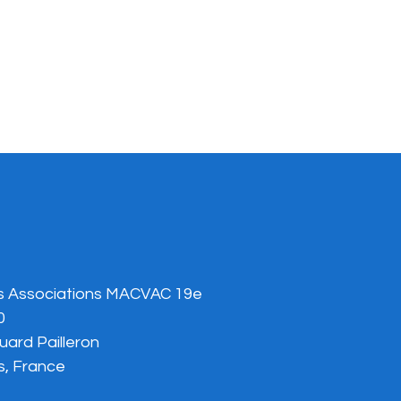
s Associations MACVAC 19e
0
uard Pailleron
s, France